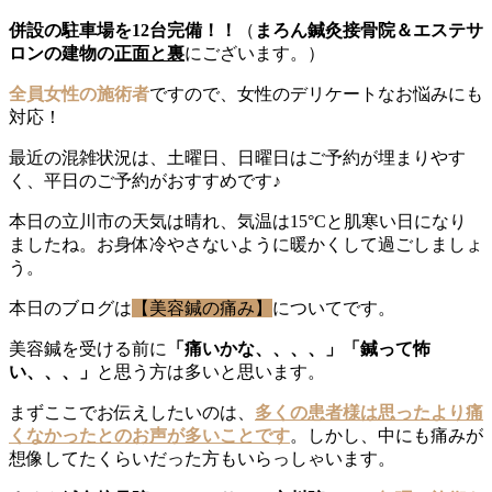
併設の駐車場を12台完備！！
（
まろん鍼灸接骨院＆エステサ
ロンの建物の
正面と裏
にございます。）
全員女性の施術者
ですので、女性のデリケートなお悩みにも
対応！
最近の混雑状況は、土曜日、日曜日はご予約が埋まりやす
く、平日のご予約がおすすめです♪
本日の立川市の天気は晴れ、気温は15°Cと肌寒い日になり
ましたね。お身体冷やさないように暖かくして過ごしましょ
う。
本日のブログは
【美容鍼の痛み】
についてです。
美容鍼を受ける前に
「痛いかな、、、、」「鍼って怖
い、、、」
と思う方は多いと思います。
まずここでお伝えしたいのは、
多くの患者様は思ったより痛
くなかったとのお声が多いことです
。しかし、中にも痛みが
想像してたくらいだった方もいらっしゃいます。