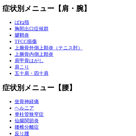
症状別メニュー【肩・腕】
ばね指
胸郭出口症候群
腱鞘炎
TFCC損傷
上腕骨外側上顆炎（テニス肘）
上腕骨内側上顆炎
肩甲骨はがし
肩こり
五十肩・四十肩
症状別メニュー【腰】
坐骨神経痛
ヘルニア
脊柱管狭窄症
仙腸関節炎
腰椎分離症
反り腰