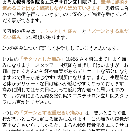
まろん鍼灸接骨院＆エステサロン立川院
では、
無理に施術を
進めることはなく確認しながら進めていきます
。患者様に合
わせて施術を行っていきますので安心して施術を受けていた
だく事ができます。
美容鍼の痛みは
「チクッとした痛み」
と
「ズーンとする重だ
るい痛み」
の2種類があります。
2つの痛みについて詳しくお話ししていこうと思います。
1つ目の
「チクッとした痛み」
は鍼をさす時に出てしまう痛
みになります。スタッフ一同無痛を目指してはいますが、お
顔にはたくさんの神経や血管があるデリケートな部分になり
ますので痛みが感じやすい場所になります。また、生理前な
ど体がデリケートな日は痛みが感じやすくなっております。
痛みに関してはその日によって感じ方が違うと思いますの
で、お気軽にまろん鍼灸接骨院＆エステサロン立川院スタッ
フにお声かけください。
2つ目
の「ズーンとする重だるい痛み」
は、硬いところや血
行が悪いところに起こる痛みになります。この痛みの感覚が
苦手な方もいらっしゃる為、まろん鍼灸接骨院＆エステサロ