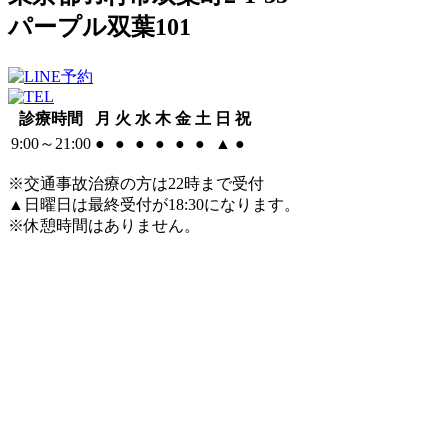
パープル双葉101
診療時間
月
火
水
木
金
土
日
祝
9:00～21:00
●
●
●
●
●
●
▲
●
※交通事故治療の方は22時まで受付
▲日曜日は最終受付が18:30になります。
※休憩時間はありません。