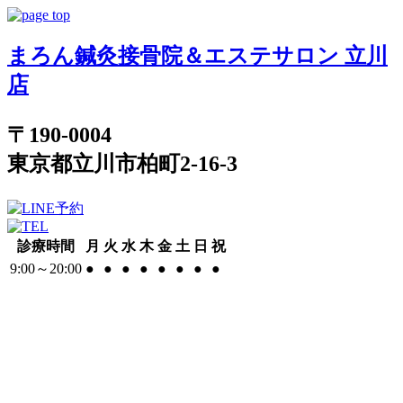
まろん鍼灸接骨院＆エステサロン 立川
店
〒190-0004
東京都立川市柏町2-16-3
診療時間
月
火
水
木
金
土
日
祝
9:00～20:00
●
●
●
●
●
●
●
●