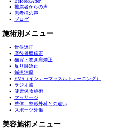
Before&After
推薦者からの声
患者様の声
ブログ
施術別メニュー
骨盤矯正
産後骨盤矯正
猫背・巻き肩矯正
反り腰矯正
鍼灸治療
EMS（インナーマッスルトレーニング）
ラジオ波
健康保険施術
マッサージ
整体、整形外科との違い
スポーツ外傷
美容施術メニュー