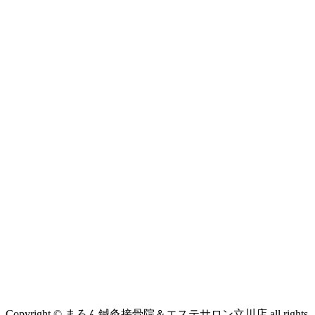
Copyright © まろん鍼灸接骨院＆エステサロン立川店 all rights