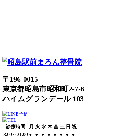
〒196-0015
東京都昭島市昭和町2-7-6
ハイムグランデール 103
診療時間
月
火
水
木
金
土
日
祝
8:00～21:00
●
●
●
●
●
●
●
●