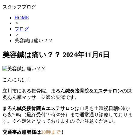
スタッフブログ
HOME
>
ブログ
>
美容鍼は痛い？？
美容鍼は痛い？？
2024年11月6日
こんにちは！
立川市にある接骨院、
まろん鍼灸接骨院&エステサロン
の鍼
灸あん摩マッサージ師の矢澤です。
まろん鍼灸接骨院＆エステサロン
は11月も土曜祝日朝9時か
ら夜20時（最終受付19時30分）まで通常通り診療しておりま
す。※不定休となっておりますのでご注意ください。
交通事故患者様は
20時まで
！