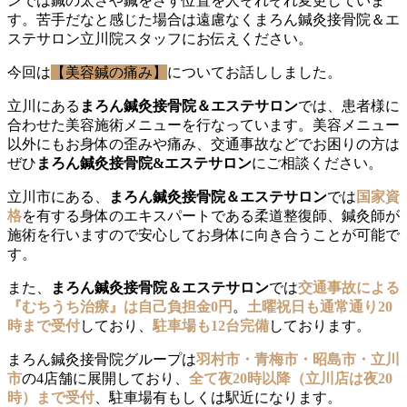
ンでは鍼の太さや鍼をさす位置を人それぞれ変更していま
す。苦手だなと感じた場合は遠慮なくまろん鍼灸接骨院＆エ
ステサロン立川院スタッフにお伝えください。
今回は
【美容鍼の痛み】
についてお話ししました。
立川にある
まろん鍼灸接骨院＆エステサロン
では、患者様に
合わせた美容施術メニューを行なっています。美容メニュー
以外にもお身体の歪みや痛み、交通事故などでお困りの方は
ぜひ
まろん鍼灸接骨院&エステサロン
にご相談ください。
立川市にある、
まろん鍼灸接骨院＆エステサロン
では
国家資
格
を有する身体のエキスパートである柔道整復師、鍼灸師が
施術を行いますので安心してお身体に向き合うことが可能で
す。
また、
まろん鍼灸接骨院＆エステサロン
では
交通事故による
『むちうち治療』は自己負担金0円
。
土曜祝日も通常通り20
時まで受付
しており、
駐車場も12台完備
しております。
まろん鍼灸接骨院グループは
羽村市・青梅市・昭島市・立川
市
の4店舗に展開しており、
全て夜20時以降（立川店は夜20
時）まで受付
、駐車場有もしくは駅近になります。