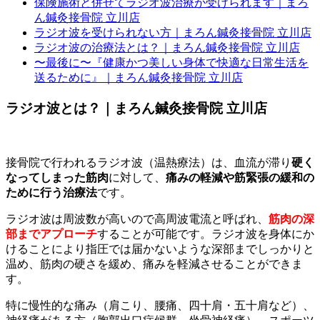
保険施術と併せてラジオ波治療が受けられます｜まろ
ん鍼灸接骨院 立川店
ラジオ波を受けられない方｜まろん鍼灸接骨院 立川店
ラジオ波の治療法とは？｜まろん鍼灸接骨院 立川店
〜最後に〜『健康かつ美しい身体で快適な日常生活を
送るために』｜まろん鍼灸接骨院 立川店
ラジオ波とは？｜まろん鍼灸接骨院 立川店
接骨院で行われるラジオ波（温熱療法）は、血流が滞り
硬く
なってしまった筋肉
に対して、
痛みの軽減や筋緊張の緩和の
ために行う治療法
です。
ラジオ波は周波数が高いので高周波電流と呼ばれ、
筋肉の深
部までアプローチ
することが可能です。ラジオ波を身体にか
けることにより指圧では届かないような深部までしっかりと
温め、筋肉の硬さを緩め、痛みを軽減させることができま
す。
特に慢性的な痛み（肩こり、腰痛、四十肩・五十肩など）、