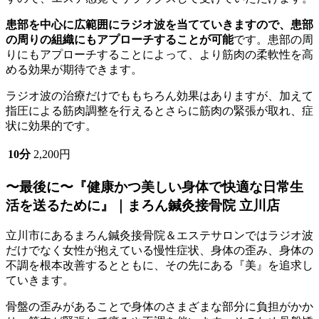
患部を中心に広範囲にラジオ波を当てていきますので、患部
の周りの組織にもアプローチすることが可能
です。患部の周
りにもアプローチすることによって、より筋肉の柔軟性を高
める効果が期待できます。
ラジオ波の治療だけでももちろん効果はありますが、加えて
指圧による筋肉調整を行えるとさらに筋肉の緊張が取れ、症
状に効果的です。
10分
2,200円
〜最後に〜『健康かつ美しい身体で快適な日常生
活を送るために』｜まろん鍼灸接骨院 立川店
立川市にあるまろん鍼灸接骨院＆エステサロンではラジオ波
だけでなく女性が抱えている慢性症状、身体の歪み、身体の
不調を根本改善するとともに、その先にある『美』を追求し
ていきます。
骨盤の歪みがあることで身体のさまざまな部分に負担がかか