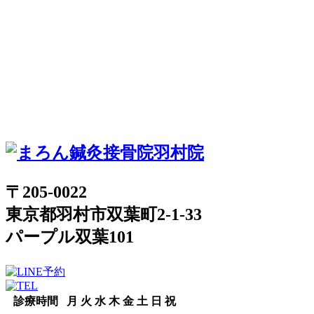
〒205-0022
東京都羽村市双葉町2-1-33
パープル双葉101
診療時間
月
火
水
木
金
土
日
祝