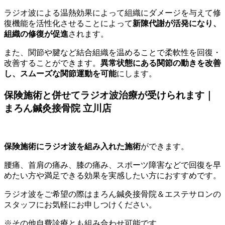
ラジオ波による温熱効果によって組織にダメージを与えて修
復機能を活性化させることによって
新陳代謝が活発になり、
組織の修復が促進
されます。
また、関節や腱など結合組織を温めることで柔軟性を回復・
改善することができます。
異常状態にある関節の動きを改善
し、スムーズな関節運動を可能
にします。
保険施術と併せてラジオ波治療が受けられます｜
まろん鍼灸接骨院 立川店
保険施術にラジオ波を組み入れた施術
ができます。
腰痛、首肩の痛み、膝の痛み、スポーツ障害などで回復を早
めたい方や満足できる効果を実感したい方におすすめです。
ラジオ波をご希望の際はまろん鍼灸接骨院＆エステサロンの
スタッフにお気軽にお申しつけください。
※その他自費診療とも組み合わせ可能です。