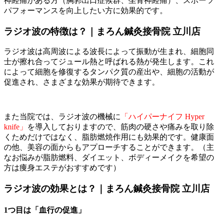
神経痛がある方（胸郭出口症候群、坐骨神経痛）、スポーツ
パフォーマンスを向上したい方に効果的です。
ラジオ波の特徴は？｜まろん鍼灸接骨院 立川店
ラジオ波は高周波による波長によって振動が生まれ、細胞同
士が擦れ合ってジュール熱と呼ばれる熱が発生します。これ
によって細胞を修復するタンパク質の産出や、細胞の活動が
促進され、さまざまな効果が期待できます。
また当院では、ラジオ波の機械に
「ハイパーナイフ Hyper
knife」
を導入しておりますので、筋肉の硬さや痛みを取り除
くためだけではなく、脂肪燃焼作用にも効果的です。健康面
の他、美容の面からもアプローチすることができます。（主
なお悩みが脂肪燃料、ダイエット、ボディーメイクを希望の
方は痩身エステがおすすめです）
ラジオ波の効果とは？｜まろん鍼灸接骨院 立川店
1つ目は「血行の促進」