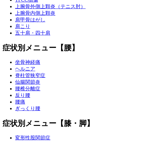
上腕骨外側上顆炎（テニス肘）
上腕骨内側上顆炎
肩甲骨はがし
肩こり
五十肩・四十肩
症状別メニュー【腰】
坐骨神経痛
ヘルニア
脊柱管狭窄症
仙腸関節炎
腰椎分離症
反り腰
腰痛
ぎっくり腰
症状別メニュー【膝・脚】
変形性股関節症