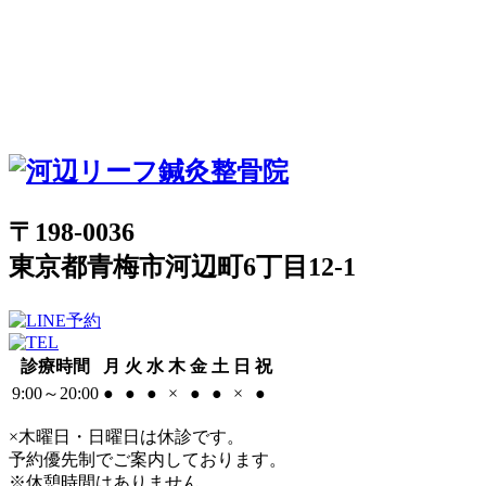
〒198-0036
東京都青梅市河辺町6丁目12-1
診療時間
月
火
水
木
金
土
日
祝
9:00～20:00
●
●
●
×
●
●
×
●
×木曜日・日曜日は休診です。
予約優先制でご案内しております。
※休憩時間はありません。