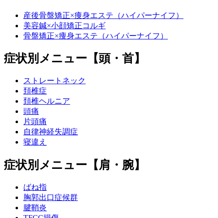
産後骨盤矯正×痩身エステ（ハイパーナイフ）
美容鍼×小顔矯正コルギ
骨盤矯正×痩身エステ（ハイパーナイフ）
症状別メニュー【頭・首】
ストレートネック
頚椎症
頚椎ヘルニア
頭痛
片頭痛
自律神経失調症
寝違え
症状別メニュー【肩・腕】
ばね指
胸郭出口症候群
腱鞘炎
TFCC損傷