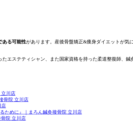
である可能性
があります。産後骨盤矯正&痩身ダイエットが気
ったエステティシャン、また国家資格を持った柔道整復師、鍼
 立川店
接骨院 立川店
川店
るために』｜まろん鍼灸接骨院 立川店
骨院 立川店