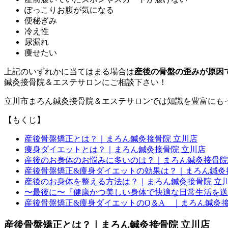
ぽっこりお腹が気になる
便秘ぎみ
冷え性
尿漏れ
痩せたい
上記のいずれかに当てはまる場合は
産後の骨盤の歪みが原因
鍼灸接骨院＆エステサロンにご相談下さい！
立川市まろん鍼灸接骨院＆エステサロンでは知識を豊富にも
【もくじ】
産後骨盤矯正とは？｜まろん鍼灸接骨院 立川店
痩身ダイエットとは？｜まろん鍼灸接骨院 立川店
産後のお身体のお悩みに多いのは？｜まろん鍼灸接骨院
産後骨盤矯正&痩身ダイエットの効果は？｜まろん鍼灸
産後のお身体を整える方法は？｜まろん鍼灸接骨院 立
〜最後に〜『健康かつ美しい身体で快適な日常生活を送
産後骨盤矯正&痩身ダイエットのQ＆A ｜まろん鍼灸接
産後骨盤矯正とは？｜まろん鍼灸接骨院 立川店