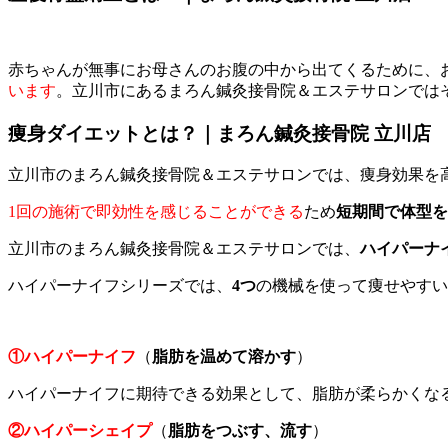
赤ちゃんが無事にお母さんのお腹の中から出てくるために、
います
。立川市にあるまろん鍼灸接骨院＆エステサロンでは
痩身ダイエットとは？｜まろん鍼灸接骨院 立川店
立川市のまろん鍼灸接骨院＆エステサロンでは、痩身効果を
1回の施術で即効性を感じることができる
ため
短期間で体型を
立川市のまろん鍼灸接骨院＆エステサロンでは、
ハイパーナ
ハイパーナイフシリーズでは、
4つ
の機械を使って痩せやすい
①ハイパーナイフ
（
脂肪を温めて溶かす
）
ハイパーナイフに期待できる効果として、脂肪が柔らかくな
②ハイパーシェイプ
（
脂肪をつぶす、流す
）