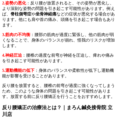
2.姿勢の悪化
：反り腰が放置されると、その姿勢が悪化し、
より深刻な姿勢の問題を引き起こす可能性があります。例え
ば、
脊柱側弯症
や
坐骨神経痛
などの症状が悪化する場合があ
ります。他にも肩や首の痛み、頭痛を引き起こす場合もあり
ます。
3.筋肉の不均衡
：腰部の筋肉が過度に緊張し、他の筋肉が弱
くなることで、身体のバランスが崩れ、怪我のリスクが増加
します。
4.神経圧迫
：腰椎の過度な前弯が神経を圧迫し、痺れや痛み
を引き起こす可能性があります。
5.運動機能の低下
：身体のバランスや柔軟性が低下し運動機
能が影響を受けることがあります。
反り腰を放置すると、腰椎の前弯が過度に強くなってしまう
ため、このような身体の問題を引き起こす可能性がありま
す。放置する前に反り腰矯正を行うことをおすすめします。
反り腰矯正の治療法とは？｜まろん鍼灸接骨院 立
川店