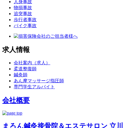
人身事故
物損事故
追突事故
歩行者事故
バイク事故
求人情報
会社案内（求人）
柔道整復師
鍼灸師
あん摩マッサージ指圧師
専門学生アルバイト
会社概要
まろん鍼灸接骨院＆エステサロン 立川