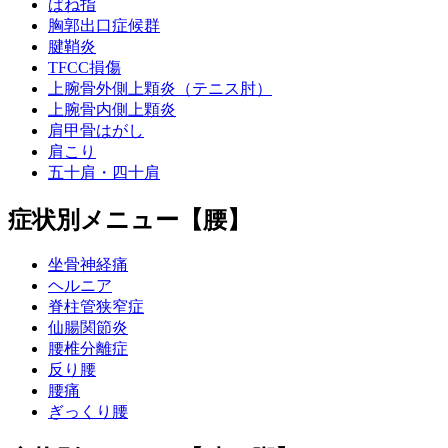
ばね指
胸郭出口症候群
腱鞘炎
TFCC損傷
上腕骨外側上顆炎（テニス肘）
上腕骨内側上顆炎
肩甲骨はがし
肩こり
五十肩・四十肩
症状別メニュー【腰】
坐骨神経痛
ヘルニア
脊柱管狭窄症
仙腸関節炎
腰椎分離症
反り腰
腰痛
ぎっくり腰