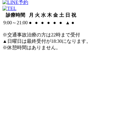
診療時間
月
火
水
木
金
土
日
祝
9:00～21:00
●
●
●
●
●
●
▲
●
※交通事故治療の方は22時まで受付
▲日曜日は最終受付が18:30になります。
※休憩時間はありません。