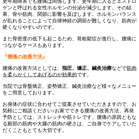
更年期障害でも腰痛は関係します。更年期に入るとエストロ
ゲンと呼ばれる女性ホルモンの分泌が減少します。その結
果、骨や筋肉、関節に影響を及ぼします。ホルモンバランス
が乱れることによって自律神経の調節が難しくなり、筋肉が
硬くなりやすいのです。
また骨密度の低下も起こるため、骨粗鬆症が進行し、腰痛に
つながるケースもあります。
『腰痛の改善方法』
腰痛の改善方法としては、
指圧、矯正、鍼灸治療
などで
筋肉
を柔らかくしてあげるのが効果的
です。
当院では骨盤矯正、姿勢矯正、鍼灸治療など様々なメニュー
をご用意しております。
お身体の症状に合わせてご提案させていただきますので、お
気軽にご相談ください♪お家でできる腰痛の改善方法、再発
予防としては、ストレッチや筋トレです。腰痛の原因ともな
る殿部の筋肉や大腿の筋肉の硬さは、ご自身でケアしていた
だくこともとても大切です。