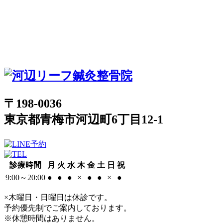
〒198-0036
東京都青梅市河辺町6丁目12-1
診療時間
月
火
水
木
金
土
日
祝
9:00～20:00
●
●
●
×
●
●
×
●
×木曜日・日曜日は休診です。
予約優先制でご案内しております。
※休憩時間はありません。