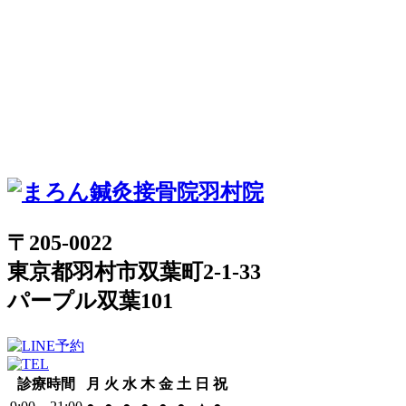
〒205-0022
東京都羽村市双葉町2-1-33
パープル双葉101
診療時間
月
火
水
木
金
土
日
祝