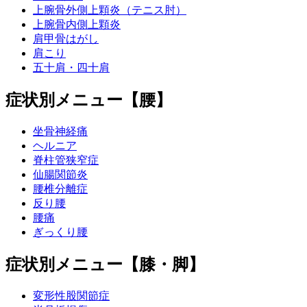
上腕骨外側上顆炎（テニス肘）
上腕骨内側上顆炎
肩甲骨はがし
肩こり
五十肩・四十肩
症状別メニュー【腰】
坐骨神経痛
ヘルニア
脊柱管狭窄症
仙腸関節炎
腰椎分離症
反り腰
腰痛
ぎっくり腰
症状別メニュー【膝・脚】
変形性股関節症