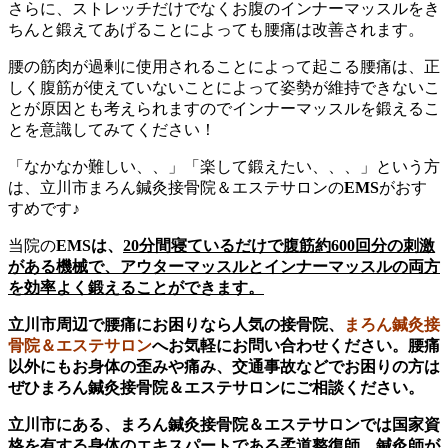
さらに、ストレッチだけでなくお腹のインナーマッスルをき
ちんと鍛えてあげることによっても腰痛は改善されます。
腰の筋肉が過剰に使用されることによって起こる腰痛は、正
しく腹筋が使えていないことによって姿勢が維持できないこ
とが原因とも考えられますのでインナーマッスルを鍛えるこ
とを意識してみてください！
「なかなか難しい、、」「楽して鍛えたい、、、」という方
は、立川市まろん鍼灸接骨院＆エステサロンの
EMS
がおす
すめです♪
当院の
EMSは、
20分間寝ているだけで腹筋約600回分の刺激
がある機械で、アウターマッスルとインナーマッスルの両方
を効率よく鍛えることができます。
立川市周辺で腰痛にお困りなら人気の接骨院、
まろん鍼灸接
骨院＆エステサロン
へお気軽にお問い合わせください。腰痛
以外にもお身体の歪みや痛み、交通事故などでお困りの方は
ぜひまろん鍼灸接骨院＆エステサロンにご相談ください。
立川市にある、まろん鍼灸接骨院＆エステサロンでは国家資
格を有する身体のエキスパートである柔道整復師、鍼灸師が