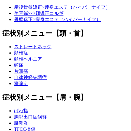
産後骨盤矯正×痩身エステ（ハイパーナイフ）
美容鍼×小顔矯正コルギ
骨盤矯正×痩身エステ（ハイパーナイフ）
症状別メニュー【頭・首】
ストレートネック
頚椎症
頚椎ヘルニア
頭痛
片頭痛
自律神経失調症
寝違え
症状別メニュー【肩・腕】
ばね指
胸郭出口症候群
腱鞘炎
TFCC損傷