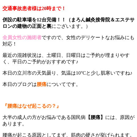
交通事故患者様は20時まで！
併設の駐車場を12台完備！！（まろん鍼灸接骨院＆エステサ
ロンの建物の正面と裏
にございます。）
全員女性の施術者
ですので、女性のデリケートなお悩みにも
対応！
最近の混雑状況は、土曜日、日曜日はご予約が埋まりやす
く、平日のご予約がおすすめです♪
本日の立川市の天気曇り、気温は10°Cと少し肌寒いですね♪
本日のブログは
腰痛
についてです。
『腰痛はなぜ起こるの？』
大半の成人の方がお悩みである国民病
【腰痛】
には、原因が
あります。
腰痛が起こる原因としてまず、
筋肉の硬さ
が挙げられます。