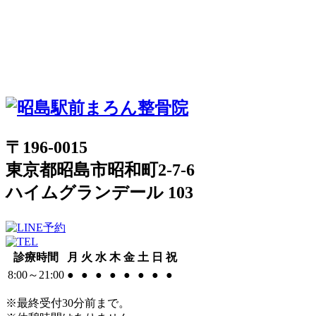
〒196-0015
東京都昭島市昭和町2-7-6
ハイムグランデール 103
診療時間
月
火
水
木
金
土
日
祝
8:00～21:00
●
●
●
●
●
●
●
●
※最終受付30分前まで。