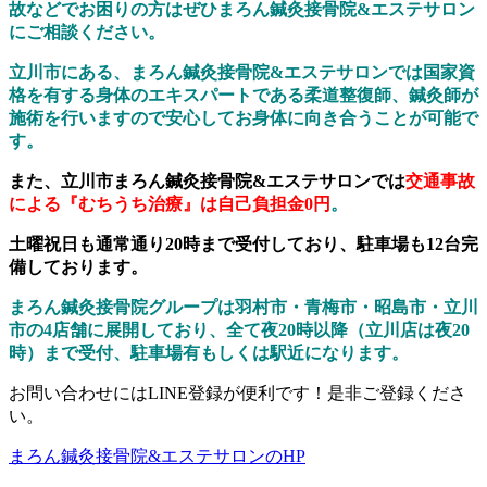
故などでお困りの方はぜひまろん鍼灸接骨院&エステサロン
にご相談ください。
立川市にある、まろん鍼灸接骨院&エステサロンでは国家資
格を有する身体のエキスパートである柔道整復師、鍼灸師が
施術を行いますので安心してお身体に向き合うことが可能で
す。
また、立川市まろん鍼灸接骨院&エステサロンでは
交通事故
による『むちうち治療』は自己負担金0円
。
土曜祝日も通常通り20時まで受付しており、駐車場も12台完
備しております。
まろん鍼灸接骨院グループは羽村市・青梅市・昭島市・立川
市の4店舗に展開しており、全て夜20時以降（立川店は夜20
時）まで受付、駐車場有もしくは駅近になります。
お問い合わせにはLINE登録が便利です！是非ご登録くださ
い。
まろん鍼灸接骨院&エステサロンのHP