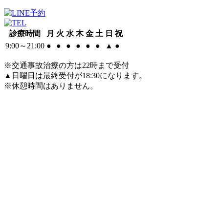
診療時間
月
火
水
木
金
土
日
祝
9:00～21:00
●
●
●
●
●
●
▲
●
※交通事故治療の方は22時まで受付
▲日曜日は最終受付が18:30になります。
※休憩時間はありません。