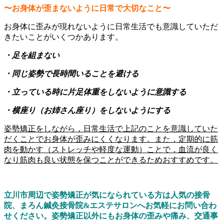
〜お身体が歪まないように日常で大切なこと〜
お身体に歪みが現れないように日常生活でも意識していただ
きたいことがいくつかあります。
・足を組まない
・同じ姿勢で長時間いることを避ける
・立っている時に片足体重をしないように意識する
・横座り（お姉さん座り）をしないようにする
姿勢矯正をしながら，日常生活で上記のことを意識していた
だくことでお身体が歪みにくくなります。また，定期的に筋
肉を動かす（ストレッチや軽度な運動）ことで，血流が良く
なり筋肉も良い状態を保つことができるためおすすめです。
立川市周辺で姿勢矯正が気になられている方は人気の接骨
院、まろん鍼灸接骨院&エステサロンへお気軽にお問い合わ
せください。姿勢矯正以外にもお身体の歪みや痛み、交通事