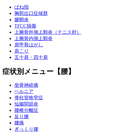
ばね指
胸郭出口症候群
腱鞘炎
TFCC損傷
上腕骨外側上顆炎（テニス肘）
上腕骨内側上顆炎
肩甲骨はがし
肩こり
五十肩・四十肩
症状別メニュー【腰】
坐骨神経痛
ヘルニア
脊柱管狭窄症
仙腸関節炎
腰椎分離症
反り腰
腰痛
ぎっくり腰