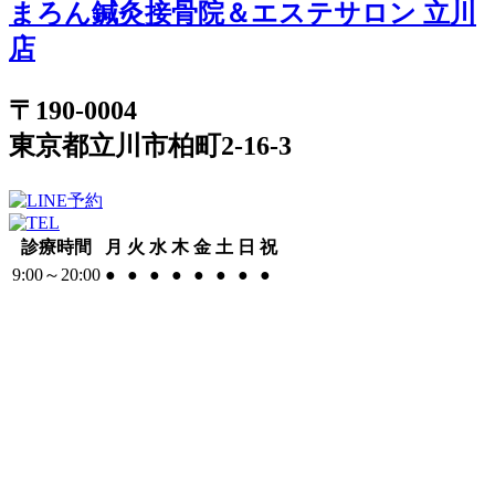
まろん鍼灸接骨院＆エステサロン 立川
店
〒190-0004
東京都立川市柏町2-16-3
診療時間
月
火
水
木
金
土
日
祝
9:00～20:00
●
●
●
●
●
●
●
●