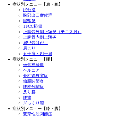
症状別メニュー【肩・腕】
ばね指
胸郭出口症候群
腱鞘炎
TFCC損傷
上腕骨外側上顆炎（テニス肘）
上腕骨内側上顆炎
肩甲骨はがし
肩こり
五十肩・四十肩
症状別メニュー【腰】
坐骨神経痛
ヘルニア
脊柱管狭窄症
仙腸関節炎
腰椎分離症
反り腰
腰痛
ぎっくり腰
症状別メニュー【膝・脚】
変形性股関節症