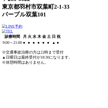
東京都羽村市双葉町2-1-33
パープル双葉101
診療時間
月
火
水
木
金
土
日
祝
9:00～21:00
●
●
●
●
●
●
▲
●
※交通事故治療の方は22時まで受付
▲日曜日は最終受付が18:30になります。
※休憩時間はありません。