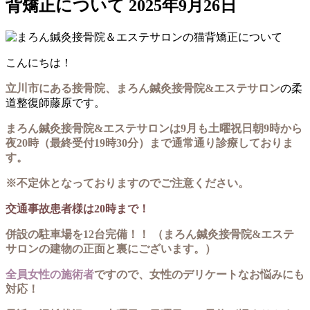
背矯正について
2025年9月26日
こんにちは！
立川市にある接骨院、まろん鍼灸接骨院&エステサロン
の柔
道整復師藤原です。
まろん鍼灸接骨院&エステサロンは9月も土曜祝日朝9時から
夜20時（最終受付19時30分）まで通常通り診療しておりま
す。
※不定休となっておりますのでご注意ください。
交通事故患者様は20時まで！
併設の駐車場を12台完備！！ （まろん鍼灸接骨院&エステ
サロンの建物の正面と裏にございます。）
全員女性の施術者
ですので、女性のデリケートなお悩みにも
対応！