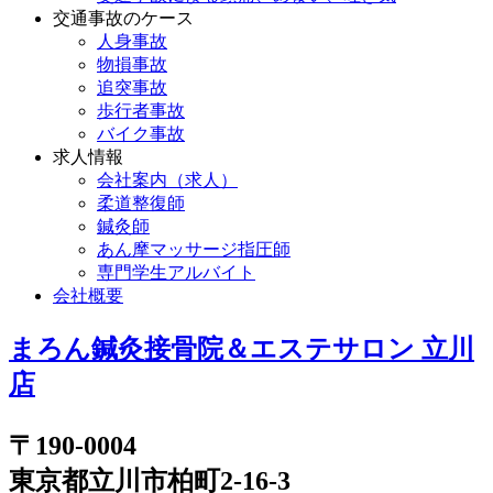
交通事故のケース
人身事故
物損事故
追突事故
歩行者事故
バイク事故
求人情報
会社案内（求人）
柔道整復師
鍼灸師
あん摩マッサージ指圧師
専門学生アルバイト
会社概要
まろん鍼灸接骨院＆エステサロン 立川
店
〒190-0004
東京都立川市柏町2-16-3