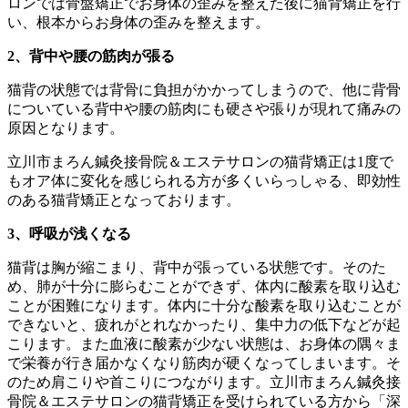
ロンでは骨盤矯正でお身体の歪みを整えた後に猫背矯正を行
い、根本からお身体の歪みを整えます。
2、背中や腰の筋肉が張る
猫背の状態では背骨に負担がかかってしまうので、他に背骨
についている背中や腰の筋肉にも硬さや張りが現れて痛みの
原因となります。
立川市まろん鍼灸接骨院＆エステサロンの猫背矯正は1度で
もオア体に変化を感じられる方が多くいらっしゃる、即効性
のある猫背矯正となっております。
3、呼吸が浅くなる
猫背は胸が縮こまり、背中が張っている状態です。そのた
め、肺が十分に膨らむことができず、体内に酸素を取り込む
ことが困難になります。体内に十分な酸素を取り込むことが
できないと、疲れがとれなかったり、集中力の低下などが起
こります。また血液に酸素が少ない状態は、お身体の隅々ま
で栄養が行き届かなくなり筋肉が硬くなってしまいます。そ
のため肩こりや首こりにつながります。立川市まろん鍼灸接
骨院＆エステサロンの猫背矯正を受けられている方から「深