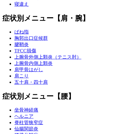
寝違え
症状別メニュー【肩・腕】
ばね指
胸郭出口症候群
腱鞘炎
TFCC損傷
上腕骨外側上顆炎（テニス肘）
上腕骨内側上顆炎
肩甲骨はがし
肩こり
五十肩・四十肩
症状別メニュー【腰】
坐骨神経痛
ヘルニア
脊柱管狭窄症
仙腸関節炎