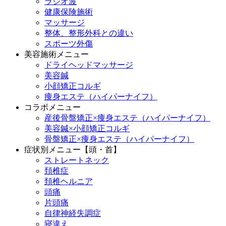
ラジオ波
健康保険施術
マッサージ
整体、整形外科との違い
スポーツ外傷
美容施術メニュー
ドライヘッドマッサージ
美容鍼
小顔矯正コルギ
痩身エステ（ハイパーナイフ）
コラボメニュー
産後骨盤矯正×痩身エステ（ハイパーナイフ）
美容鍼×小顔矯正コルギ
骨盤矯正×痩身エステ（ハイパーナイフ）
症状別メニュー【頭・首】
ストレートネック
頚椎症
頚椎ヘルニア
頭痛
片頭痛
自律神経失調症
寝違え