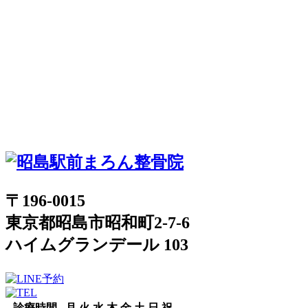
〒196-0015
東京都昭島市昭和町2-7-6
ハイムグランデール 103
診療時間
月
火
水
木
金
土
日
祝