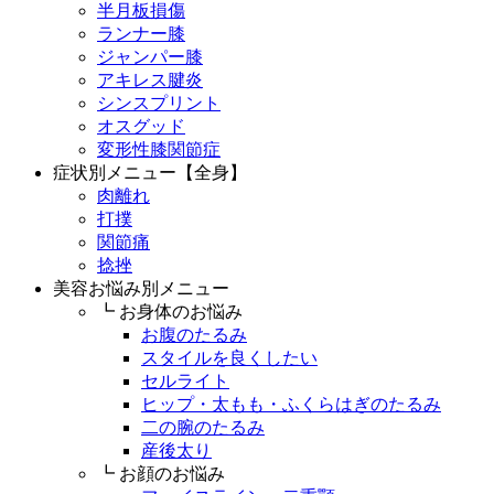
半月板損傷
ランナー膝
ジャンパー膝
アキレス腱炎
シンスプリント
オスグッド
変形性膝関節症
症状別メニュー【全身】
肉離れ
打撲
関節痛
捻挫
美容お悩み別メニュー
┗ お身体のお悩み
お腹のたるみ
スタイルを良くしたい
セルライト
ヒップ・太もも・ふくらはぎのたるみ
二の腕のたるみ
産後太り
┗ お顔のお悩み