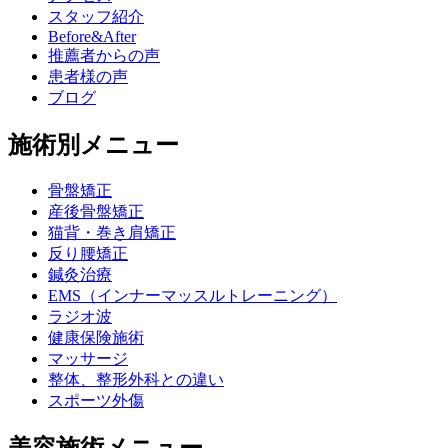
スタッフ紹介
Before&After
推薦者からの声
患者様の声
ブログ
施術別メニュー
骨盤矯正
産後骨盤矯正
猫背・巻き肩矯正
反り腰矯正
鍼灸治療
EMS（インナーマッスルトレーニング）
ラジオ波
健康保険施術
マッサージ
整体、整形外科との違い
スポーツ外傷
美容施術メニュー