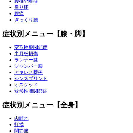
腰椎分離症
反り腰
腰痛
ぎっくり腰
症状別メニュー【膝・脚】
変形性股関節症
半月板損傷
ランナー膝
ジャンパー膝
アキレス腱炎
シンスプリント
オスグッド
変形性膝関節症
症状別メニュー【全身】
肉離れ
打撲
関節痛