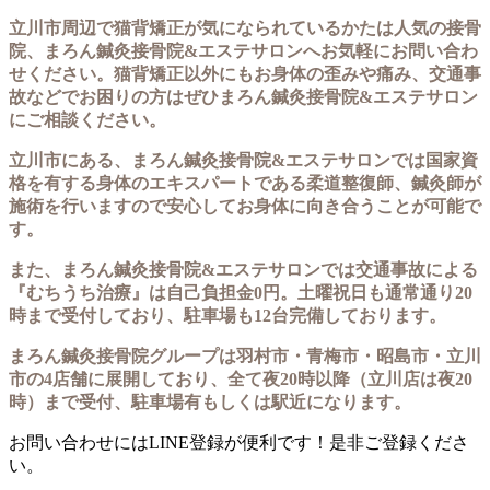
立川市周辺で猫背矯正が気になられているかたは人気の接骨
院、まろん鍼灸接骨院&エステサロンへお気軽にお問い合わ
せください。猫背矯正以外にもお身体の歪みや痛み、交通事
故などでお困りの方はぜひまろん鍼灸接骨院&エステサロン
にご相談ください。
立川市にある、まろん鍼灸接骨院&エステサロンでは国家資
格を有する身体のエキスパートである柔道整復師、鍼灸師が
施術を行いますので安心してお身体に向き合うことが可能で
す。
また、まろん鍼灸接骨院&エステサロンでは交通事故による
『むちうち治療』は自己負担金0円。土曜祝日も通常通り20
時まで受付しており、駐車場も12台完備しております。
まろん鍼灸接骨院グループは羽村市・青梅市・昭島市・立川
市の4店舗に展開しており、全て夜20時以降（立川店は夜20
時）まで受付、駐車場有もしくは駅近になります。
お問い合わせにはLINE登録が便利です！是非ご登録くださ
い。