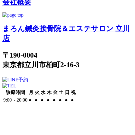
会社概要
まろん鍼灸接骨院＆エステサロン 立川
店
〒190-0004
東京都立川市柏町2-16-3
診療時間
月
火
水
木
金
土
日
祝
9:00～20:00
●
●
●
●
●
●
●
●