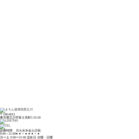
〒190-0013
東京都立川市富士見町1-25-20
診療時間
月
火
水
木
金
土
日
祝
9:00～21:00
●
●
×
●
●
●
×
●
月〜土 9:00〜21:00 定休日 水曜・日曜