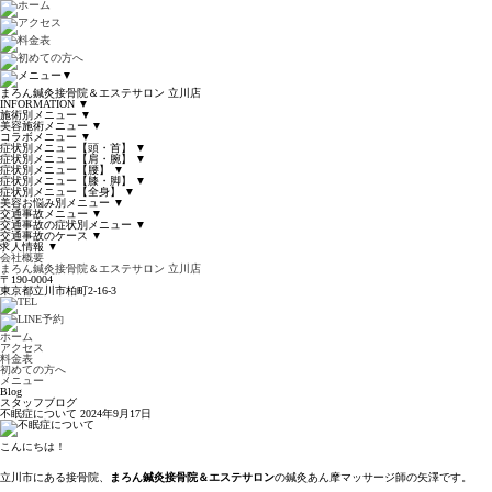
▼
まろん鍼灸接骨院＆エステサロン 立川店
INFORMATION
▼
施術別メニュー
▼
美容施術メニュー
▼
コラボメニュー
▼
症状別メニュー【頭・首】
▼
症状別メニュー【肩・腕】
▼
症状別メニュー【腰】
▼
症状別メニュー【膝・脚】
▼
症状別メニュー【全身】
▼
美容お悩み別メニュー
▼
交通事故メニュー
▼
交通事故の症状別メニュー
▼
交通事故のケース
▼
求人情報
▼
会社概要
まろん鍼灸接骨院＆エステサロン 立川店
〒190-0004
東京都立川市柏町2-16-3
ホーム
アクセス
料金表
初めての方へ
メニュー
Blog
スタッフブログ
不眠症について
2024年9月17日
こんにちは！
立川市にある接骨院、
まろん鍼灸接骨院＆エステサロン
の鍼灸あん摩マッサージ師の矢澤です。