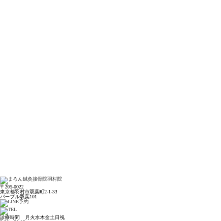
〒205-0022
東京都羽村市双葉町2-1-33
パープル双葉101
診療時間
月
火
水
木
金
土
日
祝