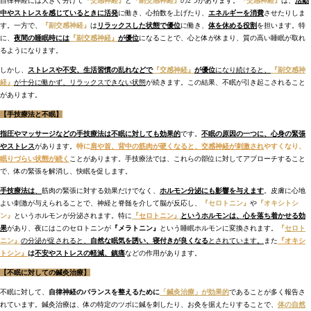
自律神経には大きく分けて
『交感神経』
と
『副交感神経』
の2つがあります。
『交感神経』
は、
活動
中やストレスを感じているときに活発
に働き、心拍数を上げたり、
エネルギーを消費
させたりしま
す。
一方で、
『副交感神経』
は
リラックスした状態で優位
に働き、
体を休める役割
を担います。特
に、
夜間の睡眠時には
『
副交感神経』
が優位
になることで、心と体が休まり、質の高い睡眠が取れ
るようになります。
しかし、
ストレスや不安、生活習慣の乱れなどで
『
交感神経』
が優位
になり続けると、
『副交感神
経』
が十分に働かず、リラックスできない状態
が続きます。この結果、不眠が引き起こされること
があります。
【手技療法と不眠】
指圧やマッサージなどの手技療法は不眠に対しても効果的
です。
不眠の原因の一つに、心身の緊張
やストレス
があります。
特に
肩や首、背中の筋肉が硬くなると、交感神経が刺激され
やすくなり、
眠りづらい状態が続く
ことがあります。手技療法では、これらの部位に対してアプローチすること
で、体の緊張を解消し、快眠を促します。
手技療法は
、
筋肉の緊張に対する効果だけでなく、
ホルモン分泌にも影響を与えます
。皮膚に心地
よい刺激が与えられることで、神経と脊髄を介して脳が反応し、
『セロトニン』
や
『オキシトシ
ン』
というホルモンが分泌されます。特に
『
セロトニン
』
というホルモンは、心を落ち着かせる効
果
があり、夜にはこのセロトニンが
『メラトニン』
という睡眠ホルモン
に変換されます。
『
セロト
ニン』
の分泌が促されると、
自然な眠気を誘い、寝付きが良くなる
とされています。
また
『オキシ
トシン』
は
不安やストレスの軽減、鎮痛
などの作用があります。
【不眠に対しての鍼灸治療】
不眠に対して、
自律神経のバランスを整えるために
「
鍼灸治療」が効果的
であることが多く報告さ
れています。鍼灸治療は、体の特定のツボに鍼を刺したり、お灸を据えたりすることで、
体の自然