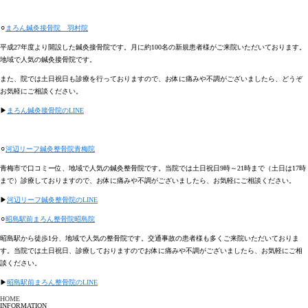
⚪︎
まろん鍼灸接骨院 羽村院
平成27年度より開設した鍼灸接骨院です。月に約100名の新規患者様がご来院いただいております。
地域で人気の鍼灸接骨院です。
また、院では土日祝日も診療を行っておりますので、お体に痛みや不調がございましたら、どうぞ
お気軽にご相談ください。
▶︎
まろん鍼灸接骨院のLINE
⚪︎
河辺リーフ鍼灸整骨院青梅院
青梅市で口コミー位、地域で人気の鍼灸整骨院です。当院では土日祝日9時～21時まで（土日は17時
まで）診療しておりますので、お体に痛みや不調がございましたら、お気軽にご相談ください。
▶︎
河辺リーフ鍼灸整骨院のLINE
⚪︎
昭島駅前まろん整骨院昭島院
昭島駅から徒歩1分、地域で人気の整骨院です。交通事故の患者様も多くご来院いただいておりま
す。当院では土日祝日、診療しておりますのでお体に痛みや不調がございましたら、お気軽にご相
談ください。
▶︎
昭島駅前まろん整骨院のLINE
HOME
INFORMATION