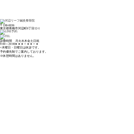
〒198-0036
東京都青梅市河辺町6丁目12-1
診療時間
月
火
水
木
金
土
日
祝
9:00～20:00
●
●
●
×
●
●
×
●
×木曜日・日曜日は休診です。
予約優先制でご案内しております。
※休憩時間はありません。