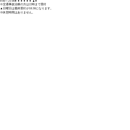
9:00～21:00
●
●
●
●
●
●
▲
●
※交通事故治療の方は22時まで受付
▲日曜日は最終受付が18:30になります。
※休憩時間はありません。