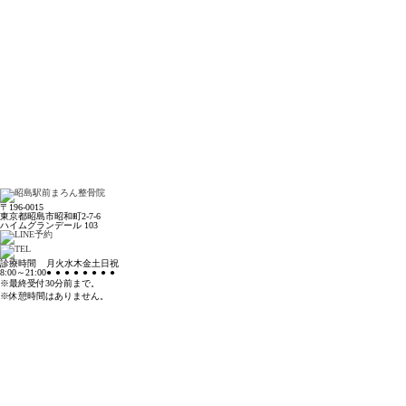
〒196-0015
東京都昭島市昭和町2-7-6
ハイムグランデール 103
診療時間
月
火
水
木
金
土
日
祝
8:00～21:00
●
●
●
●
●
●
●
●
※最終受付30分前まで。
※休憩時間はありません。