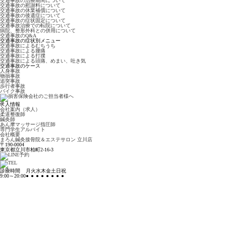
交通事故の治療期間について
交通事故の慰謝料について
交通事故の休業補償について
交通事故の後遺症について
交通事故の症状固定について
交通事故治療での転院について
病院、整形外科との併用について
交通事故のQ&A
交通事故の症状別メニュー
交通事故によるむちうち
交通事故による腰痛
交通事故による打撲
交通事故による頭痛、めまい、吐き気
交通事故のケース
人身事故
物損事故
追突事故
歩行者事故
バイク事故
求人情報
会社案内（求人）
柔道整復師
鍼灸師
あん摩マッサージ指圧師
専門学生アルバイト
会社概要
まろん鍼灸接骨院＆エステサロン 立川店
〒190-0004
東京都立川市柏町2-16-3
診療時間
月
火
水
木
金
土
日
祝
9:00～20:00
●
●
●
●
●
●
●
●