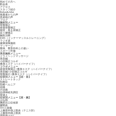
初めての方へ
料金表
アクセス
スタッフ紹介
Before&After
推薦者からの声
患者様の声
ブログ
施術別メニュー
骨盤矯正
産後骨盤矯正
猫背・巻き肩矯正
反り腰矯正
鍼灸治療
EMS（インナーマッスルトレーニング）
ラジオ波
健康保険施術
マッサージ
整体、整形外科との違い
スポーツ外傷
美容施術メニュー
ドライヘッドマッサージ
美容鍼
小顔矯正コルギ
痩身エステ（ハイパーナイフ）
コラボメニュー
産後骨盤矯正×痩身エステ（ハイパーナイフ）
美容鍼×小顔矯正コルギ
骨盤矯正×痩身エステ（ハイパーナイフ）
症状別メニュー【頭・首】
ストレートネック
頚椎症
頚椎ヘルニア
頭痛
片頭痛
自律神経失調症
寝違え
症状別メニュー【肩・腕】
ばね指
胸郭出口症候群
腱鞘炎
TFCC損傷
上腕骨外側上顆炎（テニス肘）
上腕骨内側上顆炎
肩甲骨はがし