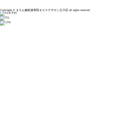
Copyright © まろん鍼灸接骨院＆エステサロン立川店 all rights reserved.