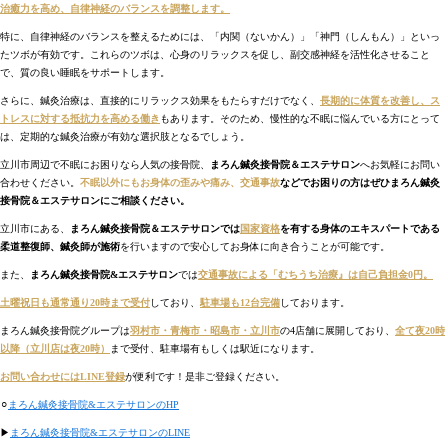
治癒力を高め、自律神経のバランスを調整します。
特に、自律神経のバランスを整えるためには、「内関（ないかん）」「神門（しんもん）」といっ
たツボが有効です。これらのツボは、心身のリラックスを促し、副交感神経を活性化させること
で、質の良い睡眠をサポートします。
さらに、鍼灸治療は、直接的にリラックス効果をもたらすだけでなく、
長期的に体質を改善し、ス
トレスに対する抵抗力を高める働き
もあります。そのため、慢性的な不眠に悩んでいる方にとって
は、定期的な鍼灸治療が有効な選択肢となるでしょう。
立川市周辺で不眠にお困りなら人気の接骨院、
まろん鍼灸接骨院＆エステサロン
へお気軽にお問い
合わせください。
不眠以外にもお身体の歪みや痛み、交通
事故
などでお困りの方はぜひまろん鍼灸
接骨院＆エステサロンにご相談ください。
立川市にある、
まろん鍼灸接骨院＆エステサロンでは
国家資格
を有する身体のエキスパートである
柔道整復師、鍼灸師が施術
を行いますので安心してお身体に向き合うことが可能です。
また、
まろん鍼灸接骨院&エステサロン
では
交通事故による「むちうち治療』は自己負担金0円。
土曜祝日も通常通り20時まで受付
しており、
駐車場も12台完備
しております。
まろん鍼灸接骨院グループは
羽村市・青梅市・昭島市・立川市
の4店舗に展開しており、
全て夜20時
以降（立川店は夜20時）
まで受付、駐車場有もしくは駅近になります。
お問い合わせにはLINE登録
が便利です！是非ご登録ください。
⚪︎
まろん鍼灸接骨院&エステサロンのHP
▶︎
まろん鍼灸接骨院&エステサロンのLINE