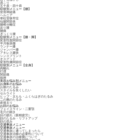
肩こり
五十肩・四十肩
症状別メニュー【腰】
坐骨神経痛
ヘルニア
脊柱管狭窄症
仙腸関節炎
腰椎分離症
反り腰
腰痛
ぎっくり腰
症状別メニュー【膝・脚】
変形性股関節症
半月板損傷
ランナー膝
ジャンパー膝
アキレス腱炎
シンスプリント
オスグッド
変形性膝関節症
症状別メニュー【全身】
肉離れ
打撲
関節痛
捻挫
美容お悩み別メニュー
お身体のお悩み
お腹のたるみ
スタイルを良くしたい
セルライト
ヒップ・太もも・ふくらはぎのたるみ
二の腕のたるみ
産後太り
お顔のお悩み
フェイスライン・二重顎
毛穴の開き
目の疲れ（眼精疲労）
顔のたるみ・リフトアップ
顔の歪み
交通事故メニュー
交通事故メニュー
交通事故に遭ってしまったら
交通事故治療の必要性について
交通事故の治療費について