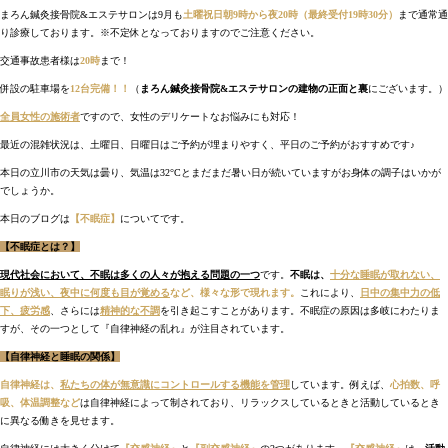
まろん鍼灸接骨院&エステサロンは9月も
土曜祝日朝9時から夜20時（最終受付19時30分）
まで通常通
り診療しております。※不定休となっておりますのでご注意ください。
交通事故患者様は
20時
まで！
併設の駐車場を
12台完備！！
（
まろん鍼灸接骨院&エステサロンの建物の正面と裏
にございます。）
全員女性の施術者
ですので、女性のデリケートなお悩みにも対応！
最近の混雑状況は、土曜日、日曜日はご予約が埋まりやすく、平日のご予約がおすすめです♪
本日の立川市の天気は曇り、気温は32°Cとまだまだ暑い日が続いていますがお身体の調子はいかが
でしょうか。
本日のブログは
【不眠症】
についてです。
【不眠症とは？】
現代社会において、不眠は多くの人々が抱える問題の一つ
です。
不眠は、
十分な睡眠が取れない、
眠りが浅い、夜中に何度も目が覚める
など、様々な形で現れます。
これにより、
日中の集中力の低
下、疲労感
、さらには
精神的な不調
を引き起こすことがあります。不眠症の原因は多岐にわたりま
すが、その一つとして『自律神経の乱れ』が注目されています。
【自律神経と睡眠の関係】
自律神経は
、
私たちの体が無意識にコントロールする機能を管理
しています。例えば、
心拍数、呼
吸、体温調整など
は自律神経によって制されており、リラックスしているときと活動しているとき
に異なる働きを見せます。