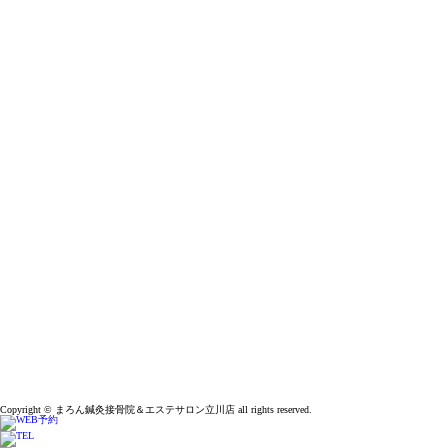
Copyright © まろん鍼灸接骨院＆エステサロン立川店 all rights reserved.