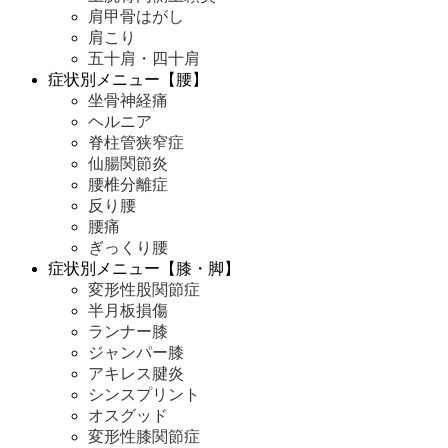
肩甲骨はがし
肩こり
五十肩・四十肩
症状別メニュー【腰】
坐骨神経痛
ヘルニア
脊柱管狭窄症
仙腸関節炎
腰椎分離症
反り腰
腰痛
ぎっくり腰
症状別メニュー【膝・脚】
変形性股関節症
半月板損傷
ランナー膝
ジャンパー膝
アキレス腱炎
シンスプリント
オスグッド
変形性膝関節症