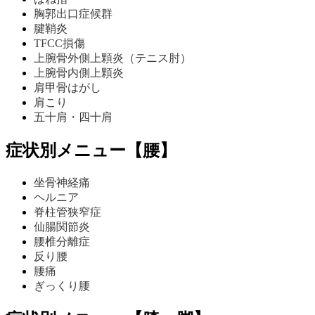
胸郭出口症候群
腱鞘炎
TFCC損傷
上腕骨外側上顆炎（テニス肘）
上腕骨内側上顆炎
肩甲骨はがし
肩こり
五十肩・四十肩
症状別メニュー【腰】
坐骨神経痛
ヘルニア
脊柱管狭窄症
仙腸関節炎
腰椎分離症
反り腰
腰痛
ぎっくり腰