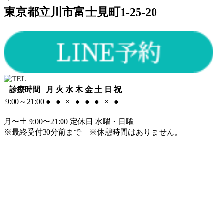
東京都立川市富士見町1-25-20
診療時間
月
火
水
木
金
土
日
祝
9:00～21:00
●
●
×
●
●
●
×
●
月〜土 9:00〜21:00 定休日 水曜・日曜
※最終受付30分前まで
※休憩時間はありません。