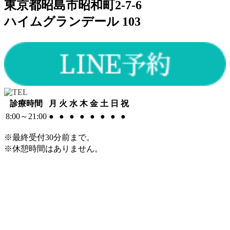
東京都昭島市昭和町2-7-6
ハイムグランデール 103
診療時間
月
火
水
木
金
土
日
祝
8:00～21:00
●
●
●
●
●
●
●
●
※最終受付30分前まで。
※休憩時間はありません。