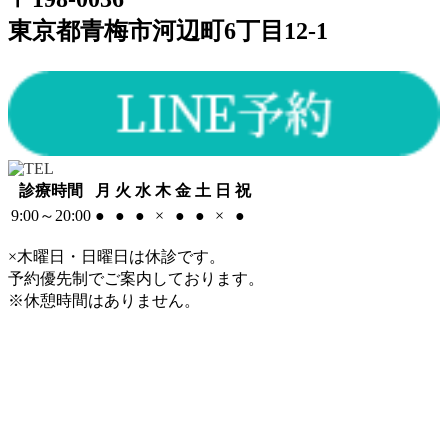
東京都青梅市河辺町6丁目12-1
診療時間
月
火
水
木
金
土
日
祝
9:00～20:00
●
●
●
×
●
●
×
●
×木曜日・日曜日は休診です。
予約優先制でご案内しております。
※休憩時間はありません。