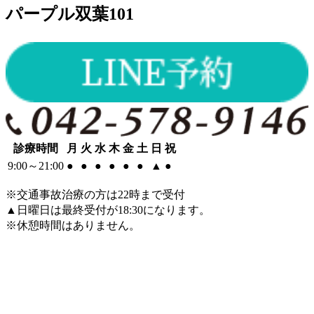
パープル双葉101
診療時間
月
火
水
木
金
土
日
祝
9:00～21:00
●
●
●
●
●
●
▲
●
※交通事故治療の方は22時まで受付
▲日曜日は最終受付が18:30になります。
※休憩時間はありません。