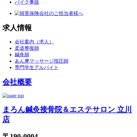
バイク事故
求人情報
会社案内（求人）
柔道整復師
鍼灸師
あん摩マッサージ指圧師
専門学生アルバイト
会社概要
まろん鍼灸接骨院＆エステサロン 立川
店
〒190-0004