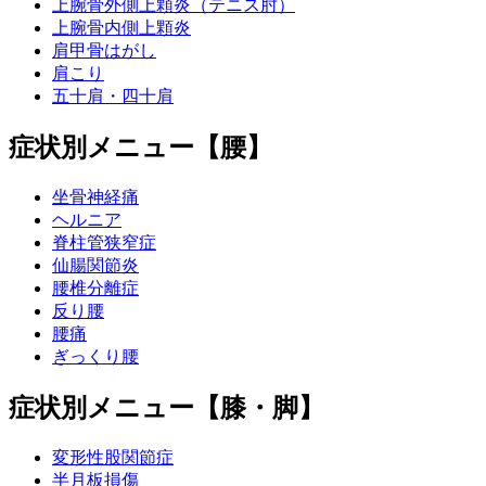
上腕骨外側上顆炎（テニス肘）
上腕骨内側上顆炎
肩甲骨はがし
肩こり
五十肩・四十肩
症状別メニュー【腰】
坐骨神経痛
ヘルニア
脊柱管狭窄症
仙腸関節炎
腰椎分離症
反り腰
腰痛
ぎっくり腰
症状別メニュー【膝・脚】
変形性股関節症
半月板損傷