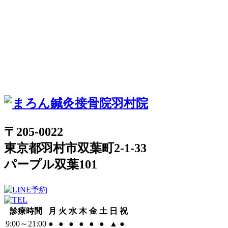
〒205-0022
東京都羽村市双葉町2-1-33
パープル双葉101
診療時間
月
火
水
木
金
土
日
祝
9:00～21:00
●
●
●
●
●
●
▲
●