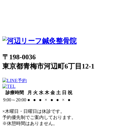
〒198-0036
東京都青梅市河辺町6丁目12-1
診療時間
月
火
水
木
金
土
日
祝
9:00～20:00
●
●
●
×
●
●
×
●
×木曜日・日曜日は休診です。
予約優先制でご案内しております。
※休憩時間はありません。