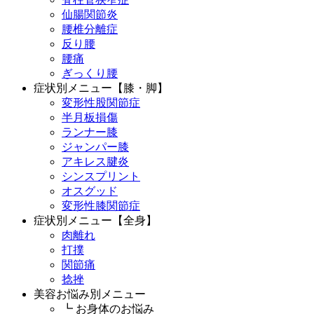
仙腸関節炎
腰椎分離症
反り腰
腰痛
ぎっくり腰
症状別メニュー【膝・脚】
変形性股関節症
半月板損傷
ランナー膝
ジャンパー膝
アキレス腱炎
シンスプリント
オスグッド
変形性膝関節症
症状別メニュー【全身】
肉離れ
打撲
関節痛
捻挫
美容お悩み別メニュー
┗ お身体のお悩み