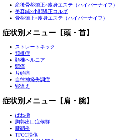
産後骨盤矯正×痩身エステ（ハイパーナイフ）
美容鍼×小顔矯正コルギ
骨盤矯正×痩身エステ（ハイパーナイフ）
症状別メニュー【頭・首】
ストレートネック
頚椎症
頚椎ヘルニア
頭痛
片頭痛
自律神経失調症
寝違え
症状別メニュー【肩・腕】
ばね指
胸郭出口症候群
腱鞘炎
TFCC損傷