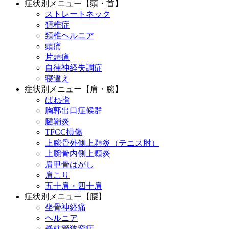
症状別メニュー【頭・首】
ストレートネック
頚椎症
頚椎ヘルニア
頭痛
片頭痛
自律神経失調症
寝違え
症状別メニュー【肩・腕】
ばね指
胸郭出口症候群
腱鞘炎
TFCC損傷
上腕骨外側上顆炎（テニス肘）
上腕骨内側上顆炎
肩甲骨はがし
肩こり
五十肩・四十肩
症状別メニュー【腰】
坐骨神経痛
ヘルニア
脊柱管狭窄症